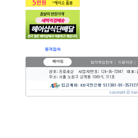
원격접속
헤어밍
법적책임한계
|
이용약관
|