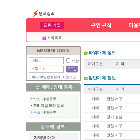
조회목록
파워매매 정보
저장
매매구분
지 역
아이디
/
비밀번호찾기
회원가입
일반매매 정보
매매구분
지 역
매매
인천 서구
•
박스 매매등록
•
프리미엄 매매등록
매매
인천 서구
•
무료
매매등록
매매
경기 성남
매매
인천 서구
매매
인천 서구