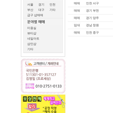
매매
인천 서구
서울
경기
인천
부산
대구
기타
매매
경기 부천
급구 샵매매
매매
경기 양주
임대
경남 창원
미용실
매매
인천 중구
뷰티샵
네일아트
샵인샵
기타