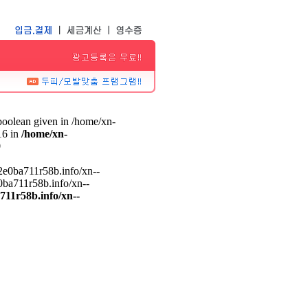
 boolean given in /home/xn-
16 in
/home/xn-
9
-2e0ba711r58b.info/xn--
0ba711r58b.info/xn--
711r58b.info/xn--