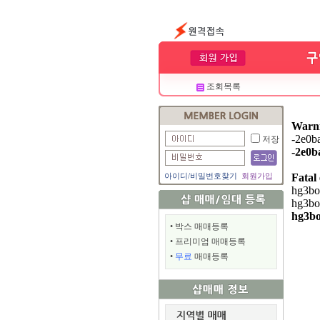
조회목록
Warn
-2e0ba
저장
-2e0b
아이디
/
비밀번호찾기
회원가입
Fatal
hg3bo9
hg3bo
hg3bo
•
박스 매매등록
•
프리미엄 매매등록
•
무료
매매등록