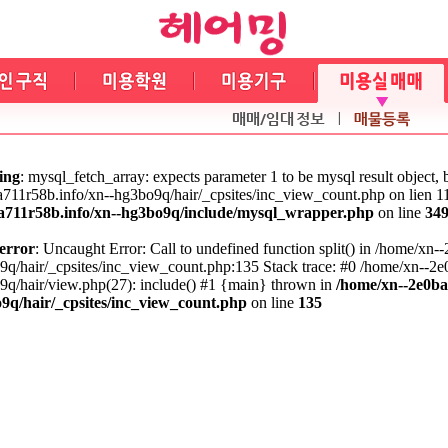
ing
: mysql_fetch_array: expects parameter 1 to be mysql result object,
711r58b.info/xn--hg3bo9q/hair/_cpsites/inc_view_count.php on lien 1
a711r58b.info/xn--hg3bo9q/include/mysql_wrapper.php
on line
34
 error
: Uncaught Error: Call to undefined function split() in /home/xn-
q/hair/_cpsites/inc_view_count.php:135 Stack trace: #0 /home/xn--2e
9q/hair/view.php(27): include() #1 {main} thrown in
/home/xn--2e0ba
9q/hair/_cpsites/inc_view_count.php
on line
135