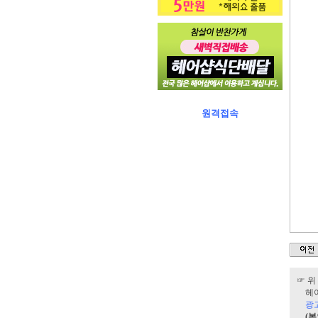
원격접속
☞ 위
헤어밍
광
(