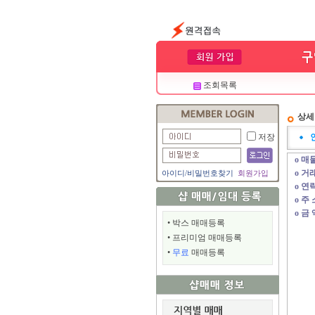
조회목록
상세
저장
ο 매
ο 거
아이디
/
비밀번호찾기
회원가입
ο 연
ο 주 
ο 금 
•
박스 매매등록
•
프리미엄 매매등록
•
무료
매매등록