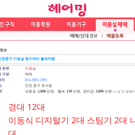
정보
인천중구 미용실 평수대비 월세저렴
물 분류
미용실
래 구분
매매
락처
010-3001-2081
소
인천 중구 운서동
액
보증금:
2,000
만원, 월세:
130
만원, 권리금:
3,000
만원
(시설 및 물품비
경대 12대
이동식 디지털기 2대 스팀기 2대 
대