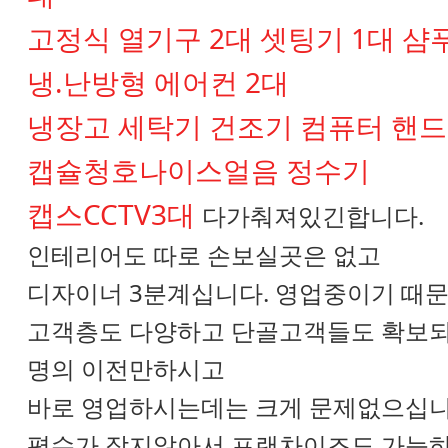
고정식 열기구 2대 셋팅기 1대 샴
냉.난방형 에어컨 2대
냉장고 세탁기 건조기 컴퓨터 핸드
캡슐청호나이스얼음 정수기
캡스CCTV3대
다가춰져있긴합니다.
인테리어도 따로 손보실곳은 없고
디자이너 3분계십니다. 영업중이기 때
고객층도 다양하고 단골고객들도 확보
명의 이전만하시고
바로 영업하시는데는 크게 문제없으십니
평수가 작지않아서 프랜차이즈도 가능