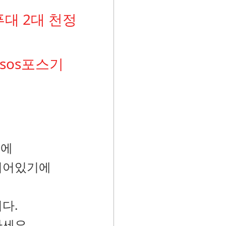
푸대 2대 천정
sos포스기
문에
되어있기에
다.
하세요