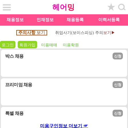
헤어
밍
채용정보
인재정보
채용등록
이력서등록
주의사항
보기
취업사기(보이스피싱) 주의
보기▶
로그인
회원가입
미용매매
미용학원
박스 채용
신청
프리미엄 채용
신청
특별 채용
신청
미용구인정보 더보기 ☞