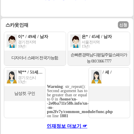
스카웃인재
신청
이* / 49세 / 남자
은* / 45세 / 남자
경기 전지역
서울 전지역
10년↑
15년↑
손빠른경력남디평일주말스페아가
디자이너 스페어 전국가능함.
능 010 3166 7777
박** / 51세 / 여자
/ 세 /
경기 오산시
15년↑
Warning
: str_repeat():
Second argument has to
남성컷. 구인
be greater than or equal
to 0 in
/home/xn-
-2e0ba711r58b.info/xn-
-m-
pm2fv7y/common_module/func.php
on line
1881
인재정보 더보기 ☞