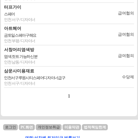
터프가이
급여협의
스페어
인천 서구 / 디자이너
아트헤어
급여협의
금토일스페아구해요
인천 부평 / 디자이너
서창머리염색방
급여협의
염색.컷트 가능하신분
인천 남동 / 디자이너
삼운사미용재료
수당제
인천서구루원시티스페어디자이너급구
인천 서구 / 디자이너
1
로그인
PC화면
개인정보취급
이용약관
법적책임한계
연령/성차별,최저임금 법률보기