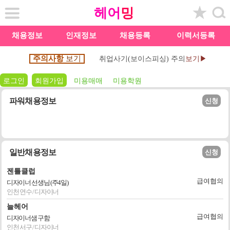
헤어
밍
채용정보
인재정보
채용등록
이력서등록
주의사항
보기
취업사기(보이스피싱) 주의
보기▶
로그인
회원가입
미용매매
미용학원
파워채용정보
신청
일반채용정보
신청
젠틀클럽
급여협의
디자이너 선생님 (주4일)
인천 연수 / 디자이너
늘헤어
급여협의
디자이너샘 구함
인천 서구 / 디자이너