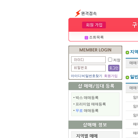
조회목록
지역
저장
매매
아이디
/
비밀번호찾기
회원가입
일반
매매
임
•
박스 매매등록
•
프리미엄 매매등록
임
•
무료
매매등록
임
매
매