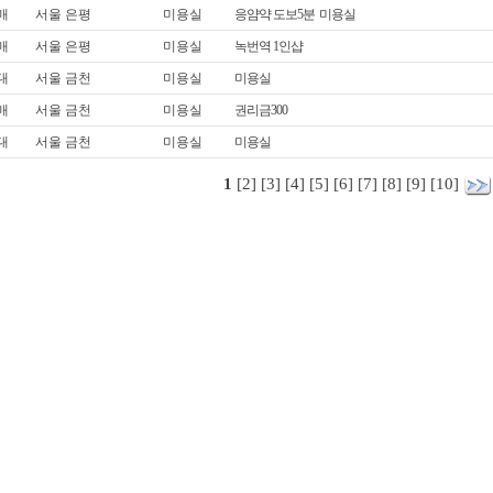
매
서울 은평
미용실
응얌약 도보5분 미용실
매
서울 은평
미용실
녹번역 1인샵
대
서울 금천
미용실
미용실
매
서울 금천
미용실
권리금300
대
서울 금천
미용실
미용실
1
[2]
[3]
[4]
[5]
[6]
[7]
[8]
[9]
[10]