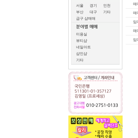
매
서울
경기
인천
부산
대구
기타
매
급구 샵매매
임
매
미용실
임
뷰티샵
네일아트
샵인샵
기타