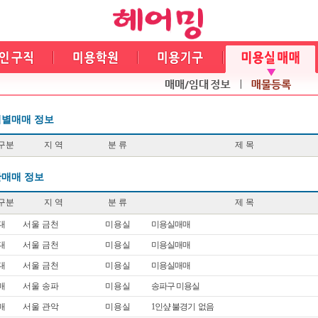
별매매 정보
구분
지 역
분 류
제 목
매매 정보
구분
지 역
분 류
제 목
대
서울 금천
미용실
미용실매매
대
서울 금천
미용실
미용실매매
대
서울 금천
미용실
미용실매매
매
서울 송파
미용실
송파구 미용실
매
서울 관악
미용실
1인샾 불경기 없음