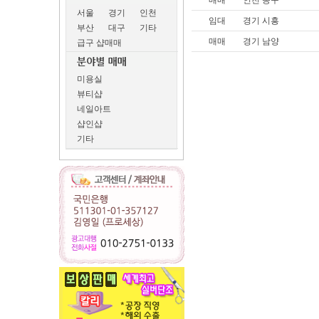
매매
인천 동구
서울
경기
인천
임대
경기 시흥
부산
대구
기타
매매
경기 남양
급구 샵매매
미용실
뷰티샵
네일아트
샵인샵
기타