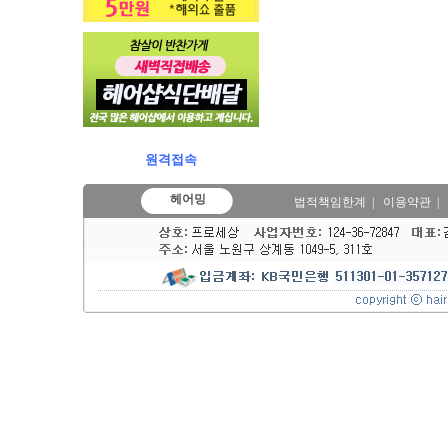
원격접속
헤어밍
법적책임한계
|
이용약관
|