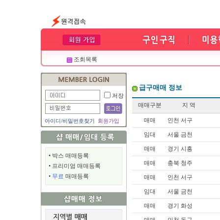
조회목록
급구매매 정보
저장
매매구분
지 역
매매
인천 서구
아이디
/
비밀번호찾기
회원가입
임대
서울 금천
매매
경기 시흥
•
박스 매매등록
매매
충북 청주
•
프리미엄 매매등록
•
무료
매매등록
매매
인천 서구
임대
서울 금천
매매
경기 화성