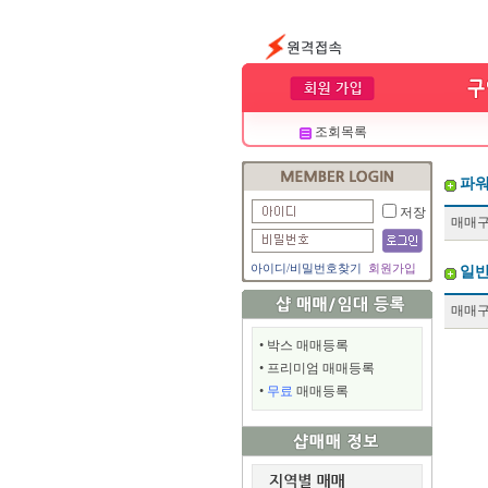
조회목록
파워
저장
매매
아이디
/
비밀번호찾기
회원가입
일반
매매
•
박스 매매등록
•
프리미엄 매매등록
•
무료
매매등록