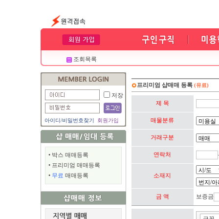
조회목록
프리미엄 샵매매 등록
(유료)
저장
제 목
매물분류
아이디
/
비밀번호찾기
회원가입
거래구분
연락처
•
박스 매매등록
•
프리미엄 매매등록
•
무료
매매등록
소재지
금 액
보증금