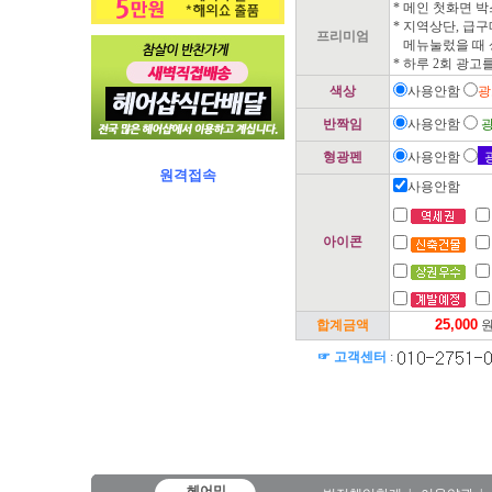
* 메인 첫화면 
* 지역상단, 급
프리미엄
메뉴눌렀을 때 
* 하루 2회 광고
색상
사용안함
광
반짝임
사용안함
광
형광펜
사용안함
원격접속
사용안함
아이콘
합계금액
☞ 고객센터
:
헤어밍